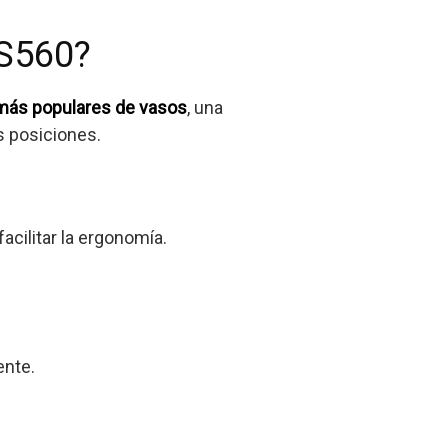
 S560?
 más populares de vasos
, una
s posiciones.
acilitar la ergonomía.
ente.