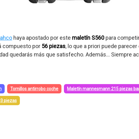
ahco
haya apostado por este
maletín S560
para competir
tá compuesto por
56 piezas
, lo que a priori puede parec
idad quedarás más que satisfecho. Además… Siempre 
n
Tornillos antirrobo coche
Maletín mannesmann 215 piezas ba
3 piezas