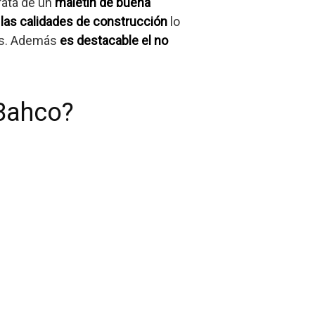
rata de un
maletín de buena
las calidades de construcción
lo
cas. Además
es destacable el no
Bahco?