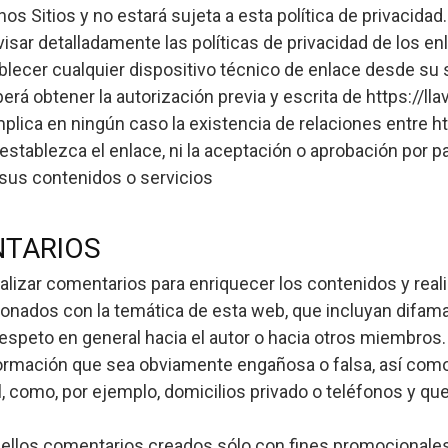
chos Sitios y no estará sujeta a esta política de privaci
isar detalladamente las políticas de privacidad de los enl
lecer cualquier dispositivo técnico de enlace desde su si
rá obtener la autorización previa y escrita de https://l
plica en ningún caso la existencia de relaciones entre h
e establezca el enlace, ni la aceptación o aprobación por p
sus contenidos o servicios
NTARIOS
lizar comentarios para enriquecer los contenidos y reali
onados con la temática de esta web, que incluyan difamac
respeto en general hacia el autor o hacia otros miembros
rmación que sea obviamente engañosa o falsa, así com
 como, por ejemplo, domicilios privado o teléfonos y que
uellos comentarios creados sólo con fines promocionale