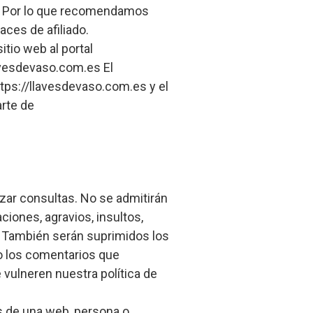
dad. Por lo que recomendamos
aces de afiliado.
tio web al portal
lavesdevaso.com.es El
ttps://llavesdevaso.com.es y el
arte de
zar consultas. No se admitirán
iones, agravios, insultos,
. También serán suprimidos los
o los comentarios que
 vulneren nuestra política de
s de una web, persona o