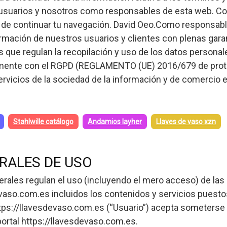
s usuarios y nosotros como responsables de esta web. C
de continuar tu navegación. David Oeo.Como responsabl
mación de nuestros usuarios y clientes con plenas garan
 que regulan la recopilación y uso de los datos personal
amente con el RGPD (REGLAMENTO (UE) 2016/679 de protec
servicios de la sociedad de la información y de comercio e
Stahlwille catálogo
Andamios layher
Llaves de vaso xzn
RALES DE USO
ales regulan el uso (incluyendo el mero acceso) de las 
evaso.com.es incluidos los contenidos y servicios puestos
tps://llavesdevaso.com.es (“Usuario”) acepta someterse
rtal https://llavesdevaso.com.es.