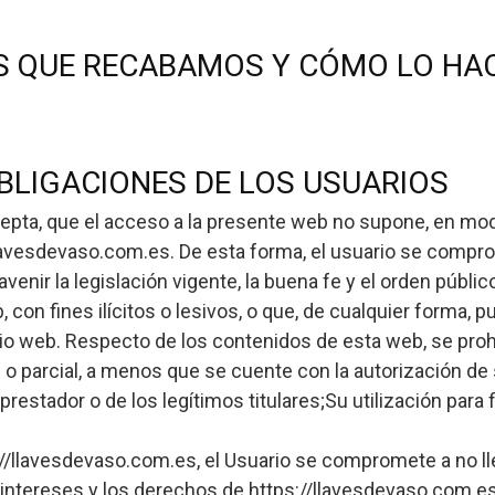
S QUE RECABAMOS Y CÓMO LO H
LIGACIONES DE LOS USUARIOS
epta, que el acceso a la presente web no supone, en modo
lavesdevaso.com.es. De esta forma, el usuario se comprome
venir la legislación vigente, la buena fe y el orden públic
 con fines ilícitos o lesivos, o que, de cualquier forma, 
tio web. Respecto de los contenidos de esta web, se pro
l o parcial, a menos que se cuente con la autorización de 
restador o de los legítimos titulares;Su utilización para 
ps://llavesdevaso.com.es, el Usuario se compromete a no 
 intereses y los derechos de https://llavesdevaso.com.es